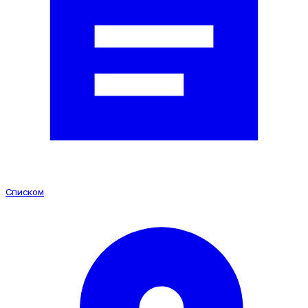
Конгрессно-выставочный
Производственный
Коммерческое (торговля)
Социальный
Складское
Списком