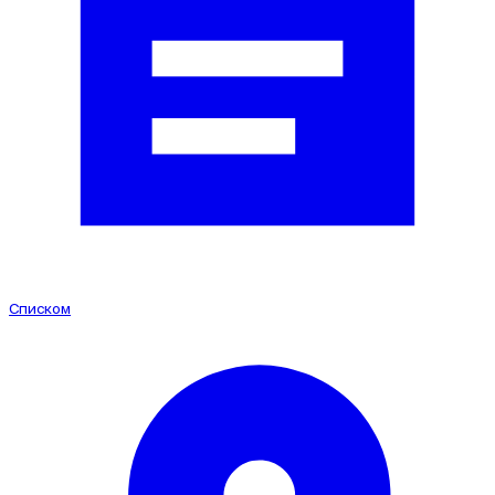
Конгрессно-выставочный
Производственный
Коммерческое (торговля)
Социальный
Складское
Списком