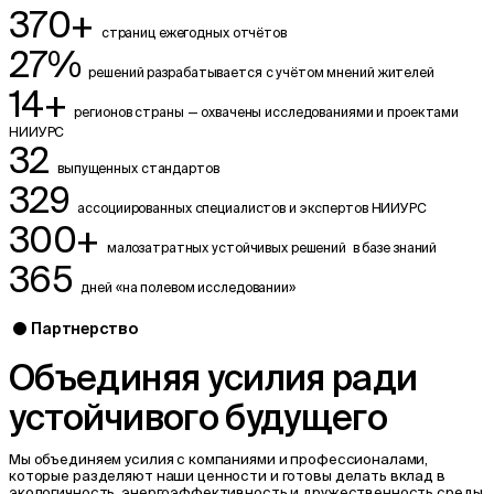
370+
страниц ежегодных отчётов
27%
решений разрабатывается с учётом мнений жителей
14+
регионов страны — охвачены исследованиями и проектами
НИИУРС
32
выпущенных стандартов
329
ассоциированных специалистов и экспертов НИИУРС
300+
малозатратных устойчивых решений в базе знаний
365
дней «на полевом исследовании»
Партнерство
Объединяя усилия ради
устойчивого будущего
Мы объединяем усилия с компаниями и профессионалами,
которые разделяют наши ценности и готовы делать вклад в
экологичность, энергоэффективность и дружественность среды