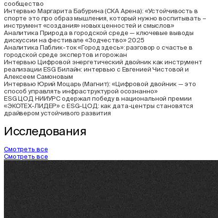
сообщество
Интервью
Маргарита Бабурина (СКА Арена): «Устойчивость в
спорте это про образ мышления, который нужно воспитывать –
инструмент «создания» новых ценностей и смыслов»
Аналитика
Природа в городской среде — ключевые выводы
дискуссии на фестивале «Зодчество» 2025
Аналитика
Паблик-ток «Город здесь»: разговор о счастье в
городской среде экспертов и горожан
Интервью
Цифровой энергетический двойник как инструмент
реализации ESG Билайн: интервью с Евгенией Чистовой и
Алексеем Самоновым
Интервью
Юрий Моцарь (Магнит): «Цифровой двойник — это
способ управлять инфраструктурой осознанно»
ESG ЦОД
НИИУРС одержал победу в национальной премии
«ЭКОТЕХ-ЛИДЕР» с ESG-ЦОД: как дата-центры становятся
драйвером устойчивого развития
Исследования
Смотреть все
Смотреть все