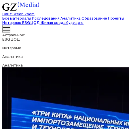
Сайт Green Zoom
Все материалы
Исследования
Аналитика
Образование
Проекты
Интервью
ESG ЦОД
Жилая среда будущего
Актуальное:
ESG ЦОД
Интервью
Аналитика
Аналитика
Интервью
Интервью
ESG ЦОД