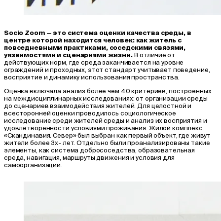
Socio Zoom — это система оценки качества среды, в
центре которой находится человек: как житель с
повседневными практиками, соседскими связями,
уязвимостями и сценариями жизни.
В отличие от
действующих норм, где среда заканчивается на уровне
ограждений и проходных, этот стандарт учитывает поведение,
восприятие и динамику использования пространства.
Оценка включала анализ более чем 40 критериев, построенных
на междисциплинарных исследованиях: от организации среды
до сценариев взаимодействия жителей. Для целостной и
всесторонней оценки проводилось социологическое
исследование среди жителей среды и анализ их восприятия и
удовлетворенности условиями проживания. Жилой комплекс
«Скандинавия. Север» был выбран как первый объект, где живут
жители более 3х- лет. Отдельно были проанализированы такие
элементы, как система добрососедства, образовательная
среда, навигация, маршруты движения и условия для
самоорганизации.