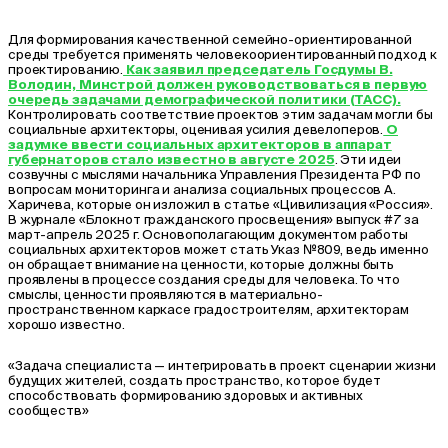
Для формирования качественной семейно-ориентированной
среды требуется применять человекоориентированный подход к
проектированию.
Как заявил председатель Госдумы В.
Володин, Минстрой должен руководствоваться в первую
очередь задачами демографической политики (ТАСС).
Контролировать соответствие проектов этим задачам могли бы
социальные архитекторы, оценивая усилия девелоперов.
О
задумке ввести социальных архитекторов в аппарат
губернаторов стало известно в августе 2025
. Эти идеи
созвучны с мыслями начальника Управления Президента РФ по
вопросам мониторинга и анализа социальных процессов А.
Харичева, которые он изложил в статье «Цивилизация «Россия».
В журнале «Блокнот гражданского просвещения» выпуск #7 за
март-апрель 2025 г. Основополагающим документом работы
социальных архитекторов может стать Указ №809, ведь именно
он обращает внимание на ценности, которые должны быть
проявлены в процессе создания среды для человека. То что
смыслы, ценности проявляются в материально-
пространственном каркасе градостроителям, архитекторам
хорошо известно.
«Задача специалиста — интегрировать в проект сценарии жизни
будущих жителей, создать пространство, которое будет
способствовать формированию здоровых и активных
сообществ»