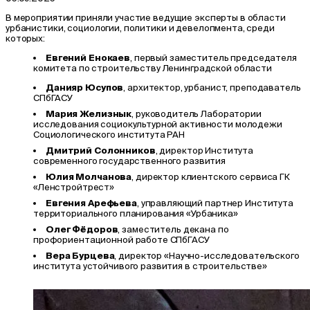
В мероприятии приняли участие ведущие эксперты в области
урбанистики, социологии, политики и девелопмента, среди
которых:
Евгений Енокаев
, первый заместитель председателя
комитета по строительству Ленинградской области
Данияр Юсупов
, архитектор, урбанист, преподаватель
СПбГАСУ
Мария Желизнык
, руководитель Лаборатории
исследования социокультурной активности молодежи
Социологического института РАН
Дмитрий Солонников
, директор Института
современного государственного развития
Юлия Молчанова
, директор клиентского сервиса ГК
«Ленстройтрест»
Евгения Арефьева
, управляющий партнер Института
территориального планирования «Урбаника»
Олег Фёдоров
, заместитель декана по
профориентационной работе СПбГАСУ
Вера Бурцева
, директор «Научно-исследовательского
института устойчивого развития в строительстве»