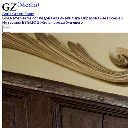
Сайт Green Zoom
Все материалы
Исследования
Аналитика
Образование
Проекты
Интервью
ESG ЦОД
Жилая среда будущего