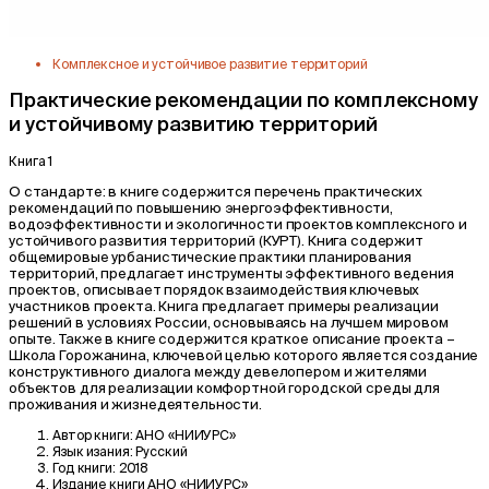
Комплексное и устойчивое развитие территорий
Практические рекомендации по комплексному
и устойчивому развитию территорий
Книга 1
О стандарте: в книге содержится перечень практических
рекомендаций по повышению энергоэффективности,
водоэффективности и экологичности проектов комплексного и
устойчивого развития территорий (КУРТ). Книга содержит
общемировые урбанистические практики планирования
территорий, предлагает инструменты эффективного ведения
проектов, описывает порядок взаимодействия ключевых
участников проекта. Книга предлагает примеры реализации
решений в условиях России, основываясь на лучшем мировом
опыте. Также в книге содержится краткое описание проекта –
Школа Горожанина, ключевой целью которого является создание
конструктивного диалога между девелопером и жителями
объектов для реализации комфортной городской среды для
проживания и жизнедеятельности.
Автор книги:
АНО «НИИУРС»
Язык изания:
Русский
Год книги:
2018
Издание книги
АНО «НИИУРС»