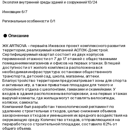
Экология внутренней среды зданий и сооружений
10/24
Инновации
6/7
Региональные особенности
0/1
Описание
ЖК ARTNOVA – первый в Ижевске проект комплексного развития
территории, реализуемый компанией АСПЭК-Домстрой.
Сертифицируемый квартал состоит из двух корпусов
переменной этажности от 7 до 17 этажей с общественными
помещениями магазинов и офисов на первых этажах. В пешей
доступности от жилого комплекса расположена вся
необходимая инфраструктура: остановки общественного
транспорта, детский сад, школа, магазины, аптеки.
Благоустройство территории предусматривает зоны для спорта
и активных игр, а также приватные площадки для тихого и
спокойного отдыха с шезлонгами, гамаками и скамейками. У
входов в здания расположены велопарковки, а на первых этажах
выручай комнаты, где жильцы могут оставлять велосипеды,
коляски, самокаты.
Компанией был разработан технологический регламент по
удалению строительных отходов, целью снижения объемов
захороненных отходов и уменьшения их вредного воздействия на
окружающую среду. Количество отходов, отправляющихся на
переработку со строительной площадки, составило 62% от
общего объема.